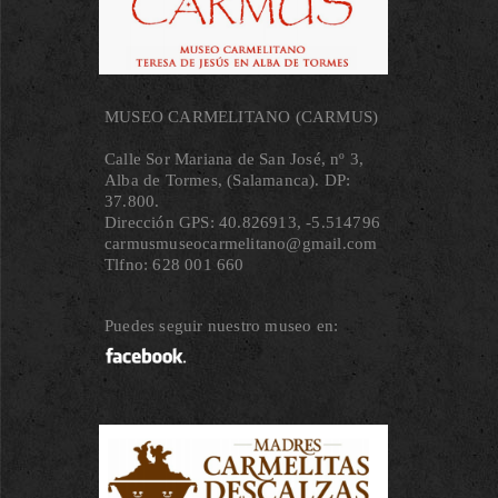
MUSEO CARMELITANO (CARMUS)
Calle Sor Mariana de San José, nº 3,
Alba de Tormes, (Salamanca). DP:
37.800.
Dirección GPS: 40.826913, ‐5.514796
carmusmuseocarmelitano@gmail.com
Tlfno: 628 001 660
Puedes seguir nuestro museo en: