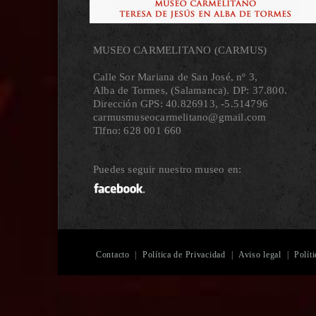
MUSEO CARMELITANO (CARMUS)
Calle Sor Mariana de San José, nº 3,
Alba de Tormes, (Salamanca). DP: 37.800.
Dirección GPS: 40.826913, ‐5.514796
carmusmuseocarmelitano@gmail.com
Tlfno: 628 001 660
Puedes seguir nuestro museo en:
Contacto
|
Política de Privacidad
|
Aviso legal
|
Polít