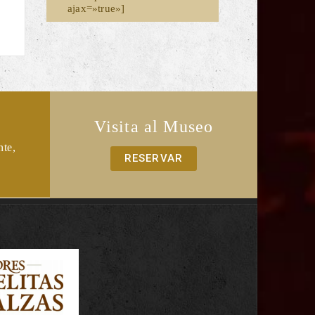
ajax=»true»]
Visita al Museo
nte,
RESERVAR