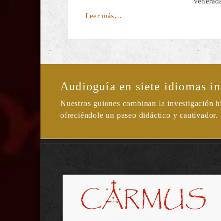
venerad
Leer más…
Audioguía en siete idiomas inc
Nuestros guiones combinan la investigación hist
ofreciéndole un paseo didáctico y cautivador.