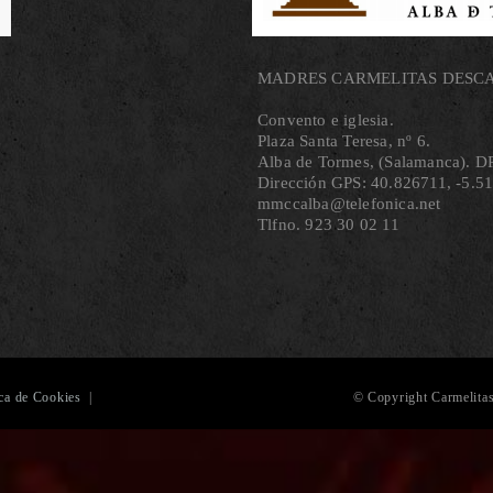
MADRES CARMELITAS DESC
Convento e iglesia.
Plaza Santa Teresa, nº 6.
Alba de Tormes, (Salamanca). DP
Dirección GPS: 40.826711, ‐5.5
mmccalba@telefonica.net
Tlfno. 923 30 02 11
ica de Cookies
|
© Copyright Carmelitas