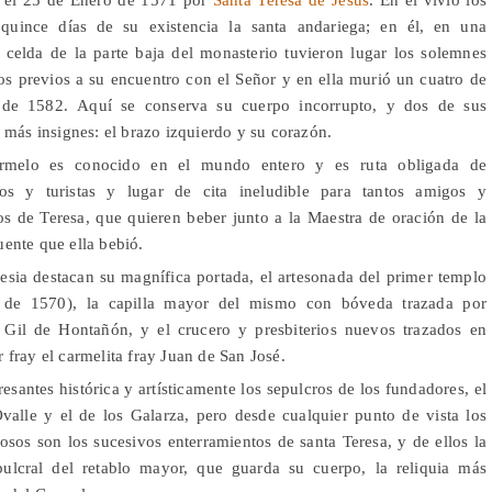
 quince días de su existencia la santa andariega; en él, en una
celda de la parte baja del monasterio tuvieron lugar los solemnes
 previos a su encuentro con el Señor y en ella murió un cuatro de
 de 1582.
Aquí se conserva su cuerpo incorrupto, y dos de sus
s más insignes: el brazo izquierdo y su corazón.
rmelo es conocido en el mundo entero y es ruta obligada de
nos y turistas y lugar de cita ineludible para tantos amigos y
os de Teresa, que quieren beber junto a la Maestra de oración de la
ente que ella bebió.
lesia destacan su magnífica portada, el artesonada del primer templo
 de 1570), la capilla mayor del mismo con bóveda trazada por
 Gil de Hontañón, y el crucero y presbiterios nuevos trazados en
 fray el carmelita fray Juan de San José.
resantes histórica y artísticamente los sepulcros de los fundadores, el
valle y el de los Galarza, pero desde cualquier punto de vista los
osos son los sucesivos enterramientos de santa Teresa, y de ellos la
pulcral del retablo mayor, que guarda su cuerpo, la reliquia más