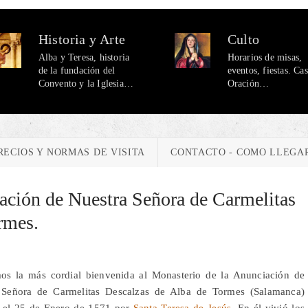
Historia y Arte
Culto
Alba y Teresa, historia
Horarios de misas,
de la fundación del
eventos, fiestas. Ca
Convento y la Iglesia…
Oración…
RECIOS Y NORMAS DE VISITA
CONTACTO - COMO LLEGA
ación de Nuestra Señora de Carmelitas
rmes.
os la más cordial bienvenida al Monasterio de la Anunciación de
 Señora de Carmelitas Descalzas de Alba de Tormes (Salamanca)
 el 25 de Enero de 1571 por
Santa Teresa de Jesús
. En él vivió los