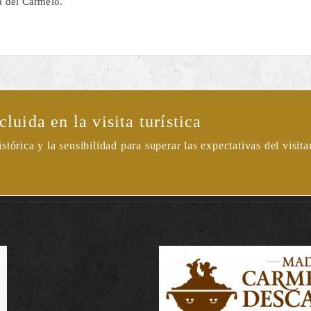
a del Carmelo.
luida en la visita turística
órica y la sensibilidad para superar las expectativas del visita