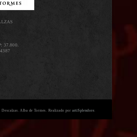
ALZAS
: 37.800.
14387
 Descalzas. Alba de Tormes. Realizado por
artiSplendore.