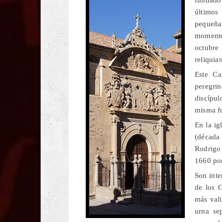
últimos
pequeña 
momentos
octubre
reliquia
Este Ca
peregri
discípul
misma fu
En la ig
(década
Rodrigo
1660 por
Son inte
de los O
más vali
urna se