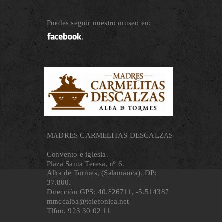
Puedes seguir nuestro museo en:
MADRES CARMELITAS DESCALZAS
Convento e iglesia.
Plaza Santa Teresa, nº 6.
Alba de Tormes, (Salamanca). DP:
37.800.
Dirección GPS: 40.826711, ‐5.514387
mmccalba@telefonica.net
Tlfno. 923 30 02 11