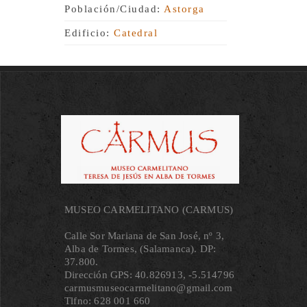
Población/Ciudad:
Astorga
Edificio:
Catedral
MUSEO CARMELITANO (CARMUS)
Calle Sor Mariana de San José, nº 3,
Alba de Tormes, (Salamanca). DP:
37.800.
Dirección GPS: 40.826913, ‐5.514796
carmusmuseocarmelitano@gmail.com
Tlfno: 628 001 660