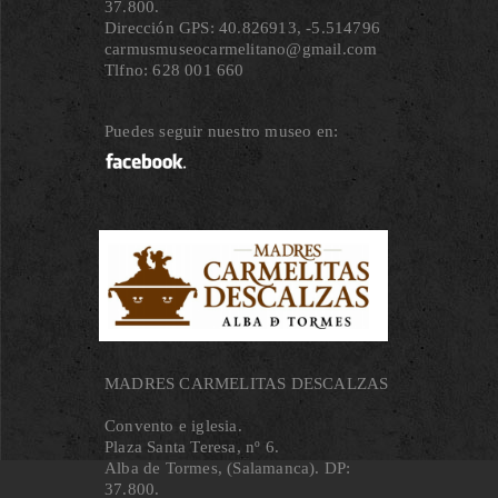
37.800.
Dirección GPS: 40.826913, ‐5.514796
carmusmuseocarmelitano@gmail.com
Tlfno: 628 001 660
Puedes seguir nuestro museo en:
MADRES CARMELITAS DESCALZAS
Convento e iglesia.
Plaza Santa Teresa, nº 6.
Alba de Tormes, (Salamanca). DP:
37.800.