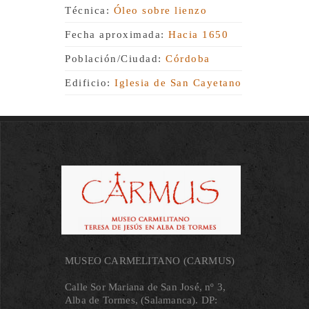
Técnica:
Óleo sobre lienzo
Fecha aproximada:
Hacia 1650
Población/Ciudad:
Córdoba
Edificio:
Iglesia de San Cayetano
MUSEO CARMELITANO (CARMUS)
Calle Sor Mariana de San José, nº 3,
Alba de Tormes, (Salamanca). DP: