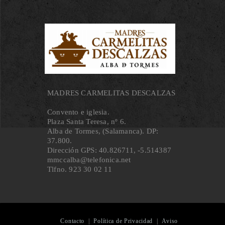
MADRES CARMELITAS DESCALZAS
Convento e iglesia.
Plaza Santa Teresa, nº 6.
Alba de Tormes, (Salamanca). DP:
37.800.
Dirección GPS: 40.826711, ‐5.514387
mmccalba@telefonica.net
Tlfno. 923 30 02 11
Contacto
|
Política de Privacidad
|
Aviso