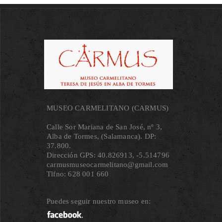
MUSEO CARMELITANO (CARMUS)
Calle Sor Mariana de San José, nº 3,
Alba de Tormes, (Salamanca). DP:
37.800.
Dirección GPS: 40.826913, ‐5.514796
carmusmuseocarmelitano@gmail.com
Tlfno: 628 001 660
Puedes seguir nuestro museo en: