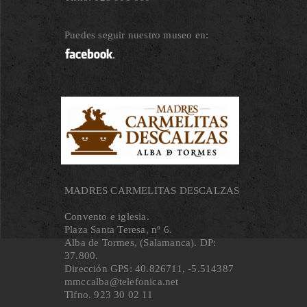
Puedes seguir nuestro museo en:
MADRES CARMELITAS DESCALZAS
Convento e iglesia.
Plaza Santa Teresa, nº 6.
Alba de Tormes, (Salamanca). DP:
37.800.
Dirección GPS: 40.826711, ‐5.514387
mmccalba@telefonica.net
Tlfno. 923 30 02 11