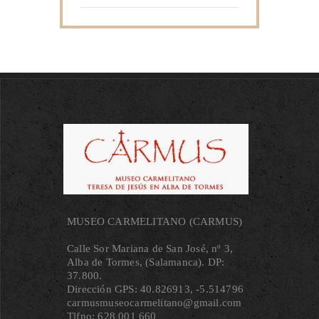
MUSEO CARMELITANO (CARMUS)
Calle Sor Mariana de San José, nº 3,
Alba de Tormes, (Salamanca). DP:
37.800.
Dirección GPS: 40.826913, ‐5.514796
carmusmuseocarmelitano@gmail.com
Tlfno: 628 001 660