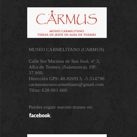
MUSEO CARMELITANO (CARMUS)
Calle Sor Mariana de San José, nº 3,
Alba de Tormes, (Salamanca). DP:
37.800.
Dirección GPS: 40.826913, ‐5.514796
carmusmuseocarmelitano@gmail.com
Tlfno: 628 001 660
Puedes seguir nuestro museo en: