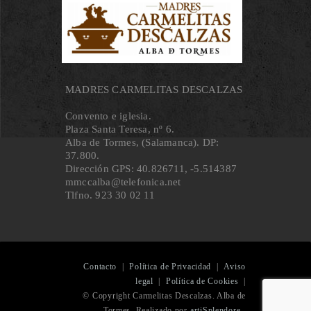
MADRES CARMELITAS DESCALZAS
Convento e iglesia.
Plaza Santa Teresa, nº 6.
Alba de Tormes, (Salamanca). DP:
37.800.
Dirección GPS: 40.826711, ‐5.514387
mmccalba@telefonica.net
Tlfno. 923 30 02 11
Contacto
|
Política de Privacidad
|
Aviso
legal
|
Política de Cookies
|
© Copyright Carmelitas Descalzas. Alba de
Tormes. Realizado por
artiSplendore.