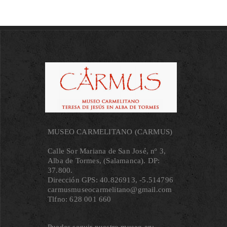
MUSEO CARMELITANO (CARMUS)
Calle Sor Mariana de San José, nº 3,
Alba de Tormes, (Salamanca). DP:
37.800.
Dirección GPS: 40.826913, ‐5.514796
carmusmuseocarmelitano@gmail.com
Tlfno: 628 001 660