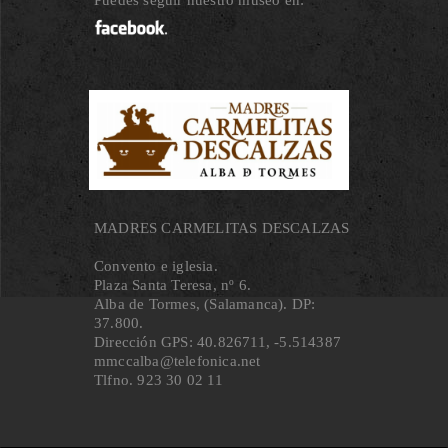
Puedes seguir nuestro museo en:
MADRES CARMELITAS DESCALZAS
Convento e iglesia.
Plaza Santa Teresa, nº 6.
Alba de Tormes, (Salamanca). DP:
37.800.
Dirección GPS: 40.826711, ‐5.514387
mmccalba@telefonica.net
Tlfno. 923 30 02 11