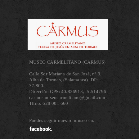
MUSEO CARMELITANO (CARMUS)
Calle Sor Mariana de San José, nº 3,
Alba de Tormes, (Salamanca). DP:
37.800.
Dirección GPS: 40.826913, ‐5.514796
carmusmuseocarmelitano@gmail.com
Tlfno: 628 001 660
Puedes seguir nuestro museo en: