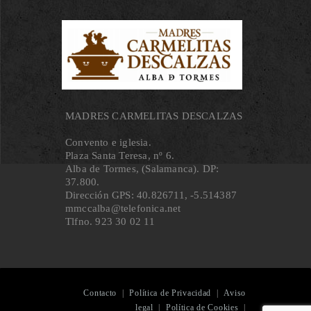
MADRES CARMELITAS DESCALZAS
Convento e iglesia.
Plaza Santa Teresa, nº 6.
Alba de Tormes, (Salamanca). DP:
37.800.
Dirección GPS: 40.826711, ‐5.514387
mmccalba@telefonica.net
Tlfno. 923 30 02 11
Contacto
|
Política de Privacidad
|
Aviso
legal
|
Política de Cookies
|