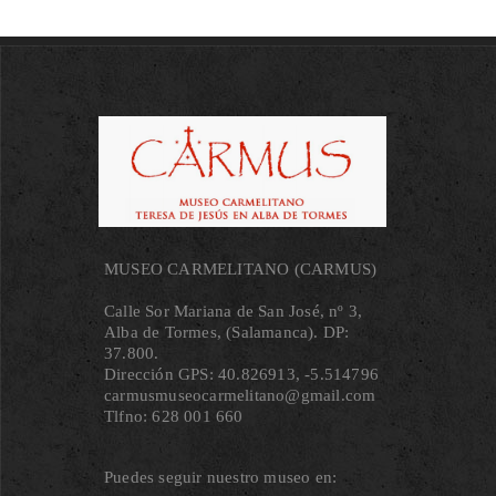
MUSEO CARMELITANO (CARMUS)
Calle Sor Mariana de San José, nº 3,
Alba de Tormes, (Salamanca). DP:
37.800.
Dirección GPS: 40.826913, ‐5.514796
carmusmuseocarmelitano@gmail.com
Tlfno: 628 001 660
Puedes seguir nuestro museo en: