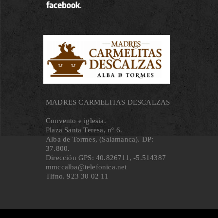
MADRES CARMELITAS DESCALZAS
Convento e iglesia.
Plaza Santa Teresa, nº 6.
Alba de Tormes, (Salamanca). DP:
37.800.
Dirección GPS: 40.826711, ‐5.514387
mmccalba@telefonica.net
Tlfno. 923 30 02 11