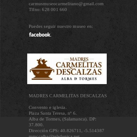
carmusmuseocarmelitano@gmail.com
Tlfno: 628 001 660
Puedes seguir nuestro museo en:
MADRES CARMELITAS DESCALZAS
Convento e iglesia.
Plaza Santa Teresa, nº 6.
Alba de Tormes, (Salamanca). DP:
37.800.
Dirección GPS: 40.826711, ‐5.514387
mmccalba@telefonica.net