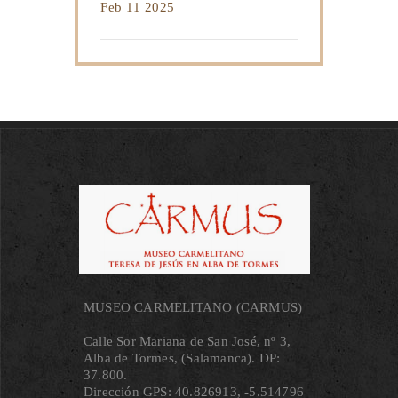
Feb 11 2025
MUSEO CARMELITANO (CARMUS)
Calle Sor Mariana de San José, nº 3,
Alba de Tormes, (Salamanca). DP:
37.800.
Dirección GPS: 40.826913, ‐5.514796